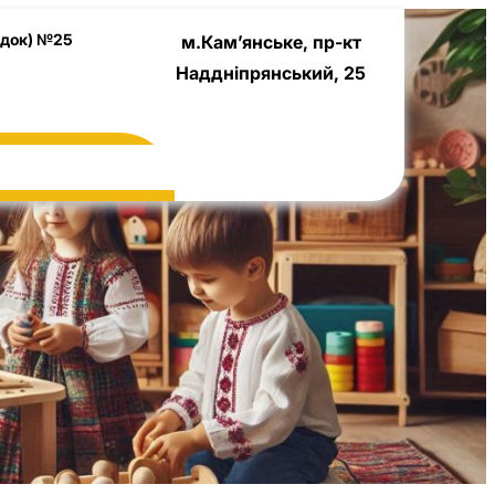
адок) №25
м.Кам’янське, пр-кт
Наддніпрянський, 25