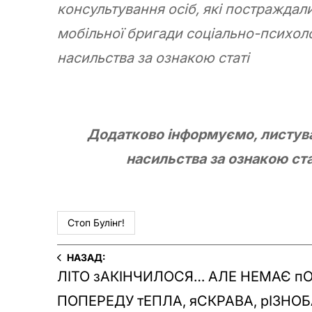
консультування осіб, які постраждал
мобільної бригади соціально-психоло
насильства за ознакою статі
Додатково інформуємо, листуван
насильства за ознакою ста
Стоп Булінг!
НАЗАД:
ЛІТО зАКІНЧИЛОСЯ… АЛЕ НЕМАЄ п
ПОПЕРЕДУ тЕПЛА, яСКРАВА, рІЗНОБ