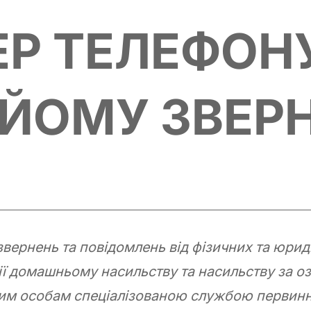
Р ТЕЛЕФОН
ЙОМУ ЗВЕР
ернень та повідомлень від фізичних та юриди
дії домашньому насильству та насильству за о
лим особам спеціалізованою службою первинн