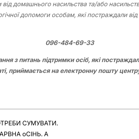
и від домашнього насильства та/або насильств
гічної допомоги особам, які постраждали ві
096-484-69-33
ня з питань підтримки осіб, які постражда
ті, приймається на електронну пошту центру
ОТРЕБИ СУМУВАТИ.
АРВНА оСІНЬ. А