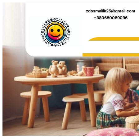
Перейти
zdosmailik25@gmail.com
до
+380680089096
вмісту