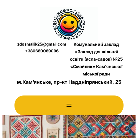
Перейти
до
вмісту
zdosmailik25@gmail.com
Комунальний заклад
+380680089096
«Заклад дошкільної
освіти (ясла-садок) №25
«Смайлик» Кам’янської
міської ради
м.Кам’янське, пр-кт Наддніпрянський, 25